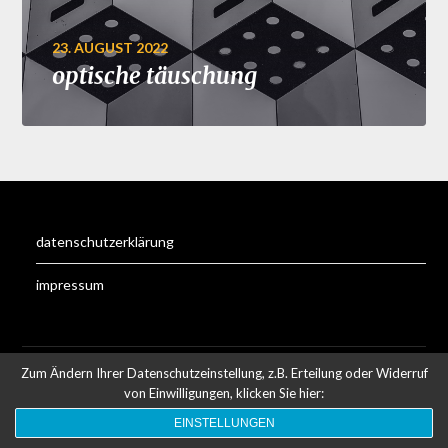
23. AUGUST 2022
optische täuschung
datenschutzerklärung
impressum
Zum Ändern Ihrer Datenschutzeinstellung, z.B. Erteilung oder Widerruf
©2026 michael tieber photography
| WordPress Theme
by
Superb WordPress Themes
von Einwilligungen, klicken Sie hier:
EINSTELLUNGEN